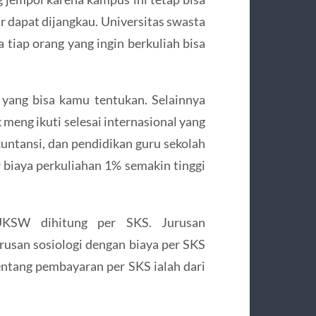
 dapat dijangkau. Universitas swasta
tiap orang yang ingin berkuliah bisa
yang bisa kamu tentukan. Selainnya
 meng ikuti selesai internasional yang
kuntansi, dan pendidikan guru sekolah
r biaya perkuliahan 1% semakin tinggi
UKSW dihitung per SKS. Jurusan
rusan sosiologi dengan biaya per SKS
entang pembayaran per SKS ialah dari