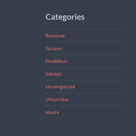
Categories
Beasiswa
Jurusan
Pendidikan
Sekolah
Uncategorized
Universitas
wisata