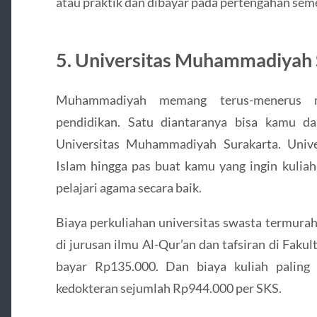
atau praktik dan dibayar pada pertengahan seme
5. Universitas Muhammadiyah 
Muhammadiyah memang terus-menerus m
pendidikan. Satu diantaranya bisa kamu da
Universitas Muhammadiyah Surakarta. Unive
Islam hingga pas buat kamu yang ingin kuliah
pelajari agama secara baik.
Biaya perkuliahan universitas swasta termurah
di jurusan ilmu Al-Qur’an dan tafsiran di Fak
bayar Rp135.000. Dan biaya kuliah paling 
kedokteran sejumlah Rp944.000 per SKS.