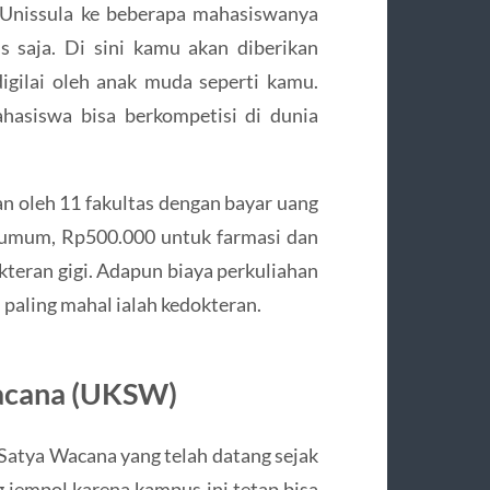
 Unissula ke beberapa mahasiswanya
s saja. Di sini kamu akan diberikan
gilai oleh anak muda seperti kamu.
hasiswa bisa berkompetisi di dunia
an oleh 11 fakultas dengan bayar uang
 umum, Rp500.000 untuk farmasi dan
eran gigi. Adapun biaya perkuliahan
paling mahal ialah kedokteran.
Wacana (UKSW)
atya Wacana yang telah datang sejak
jempol karena kampus ini tetap bisa