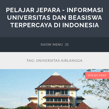
PELAJAR JEPARA - INFORMASI
UNIVERSITAS DAN BEASISWA
TERPERCAYA DI INDONESIA
SHOW MENU
TAG:
UNIVERSITAS AIRLANGGA
STICKY POST