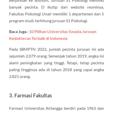
Berpindah ke Soshum, Jurusan S1 Psikologi memiliki
banyak pecinta. D ikutip dari website resminya,
Fakultas Psikologi Unair memiliki 1 departemen dan 5
program studi, terhitung jurusan S1 Psikologi.
Baca Juga :
10 Pilihan Universitas Swasta Jurusan
Kedokteran Terbaik di Indonesia
Pada SBMPTN 2022, jumlah pecinta jurusan ini ada
sejumlah 2.079 orang. Semenjak tahun 2019, angka ini
alami peningkatan yang tinggi. Tetapi, tetap pecinta
paling tingginya ada di tahun 2018 yang capai angka
2.821 orang.
3. Farmasi Fakultas
Farmasi Universitas Airlangga berdiri pada 1963 dan