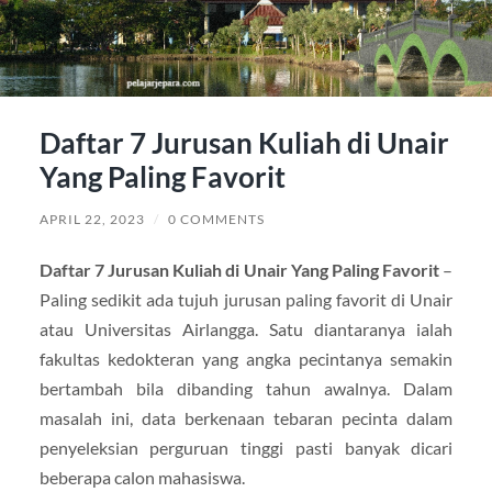
Daftar 7 Jurusan Kuliah di Unair
Yang Paling Favorit
APRIL 22, 2023
/
0 COMMENTS
Daftar 7 Jurusan Kuliah di Unair Yang Paling Favorit
–
Paling sedikit ada tujuh jurusan paling favorit di Unair
atau Universitas Airlangga. Satu diantaranya ialah
fakultas kedokteran yang angka pecintanya semakin
bertambah bila dibanding tahun awalnya. Dalam
masalah ini, data berkenaan tebaran pecinta dalam
penyeleksian perguruan tinggi pasti banyak dicari
beberapa calon mahasiswa.