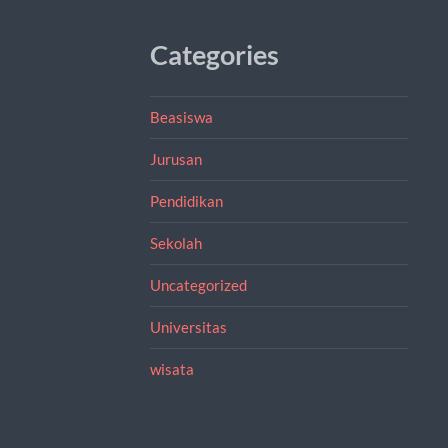
Categories
Beasiswa
Jurusan
Pendidikan
Sekolah
Uncategorized
Universitas
wisata