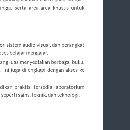
nggi, serta area-area khusus untuk
r, sistem audio visual, dan perangkat
ses belajar mengajar.
ang luas menyediakan berbagai buku,
. Ini juga dilengkapi dengan akses ke
kan praktis, tersedia laboratorium
seperti sains, teknik, dan teknologi.