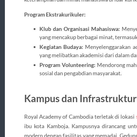
Program Ekstrakurikuler:
Klub dan Organisasi Mahasiswa:
Menyed
yang mencakup berbagai minat, termasuk s
Kegiatan Budaya:
Menyelenggarakan aca
yang melibatkan akademisi dari dalam dan
Program Volunteering:
Mendorong mahas
sosial dan pengabdian masyarakat.
Kampus dan Infrastruktur
Royal Academy of Cambodia terletak di lokasi
ibu kota Kamboja. Kampusnya dirancang un
modern dengan fasilitas yang memadai. Gedun