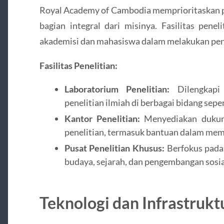
Royal Academy of Cambodia memprioritaskan p
bagian integral dari misinya. Fasilitas pene
akademisi dan mahasiswa dalam melakukan penel
Fasilitas Penelitian:
Laboratorium Penelitian:
Dilengkapi 
penelitian ilmiah di berbagai bidang sepert
Kantor Penelitian:
Menyediakan dukung
penelitian, termasuk bantuan dalam mem
Pusat Penelitian Khusus:
Berfokus pada 
budaya, sejarah, dan pengembangan sosi
Teknologi dan Infrastruktu