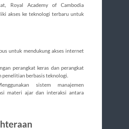
sat, Royal Academy of Cambodia
i akses ke teknologi terbaru untuk
pus untuk mendukung akses internet
ngan perangkat keras dan perangkat
penelitian berbasis teknologi.
nggunakan sistem manajemen
si materi ajar dan interaksi antara
ahteraan